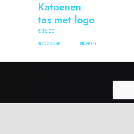
Katoenen
tas met logo
€
35.00
Add to cart
Details