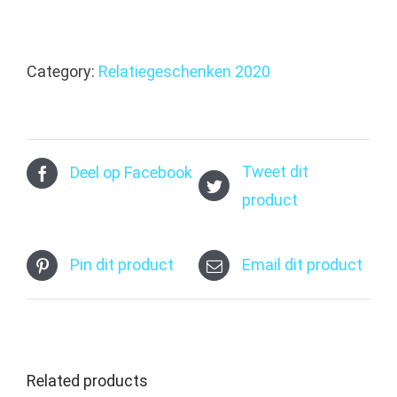
muismatten
met
Category:
Relatiegeschenken 2020
logo
quantity
Tweet dit
Deel op Facebook
product
Pin dit product
Email dit product
Related products