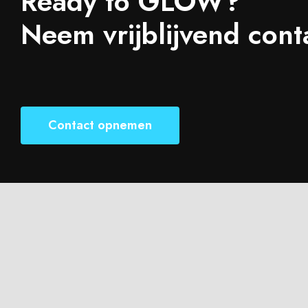
Ready to
GLOW
?
Neem vrijblijvend cont
Contact opnemen
© Copyright 2026 |
GLOW – Media & Design
| Alle rechten voorbe