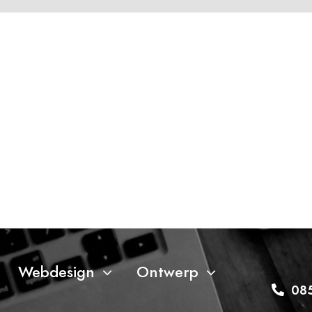
Webdesign
Ontwerp
kliklijst3
08