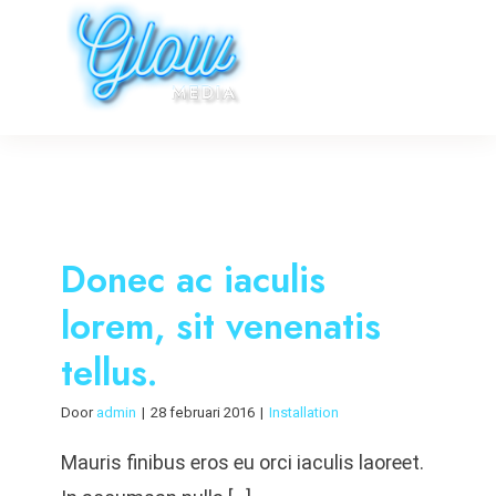
Skip
to
Toggle
content
Navigati
Home
Portfolio
Webdesign
Donec ac iaculis
lorem, sit venenatis
Websites
Ontwerp
tellus.
Webshops
Huisstijlen
Contact
Door
admin
|
28 februari 2016
|
Installation
Hosting
Drukwerk
Mauris finibus eros eu orci iaculis laoreet.