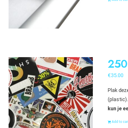
250 
€
35.00
Plak deze
(plastic
kun je e
Add to car