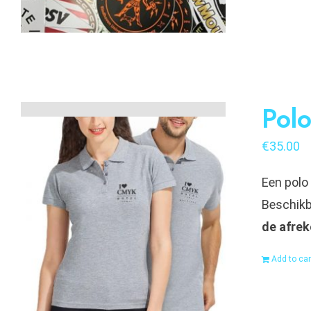
Polo
€
35.00
Een polo
Beschikba
de afrek
Add to car