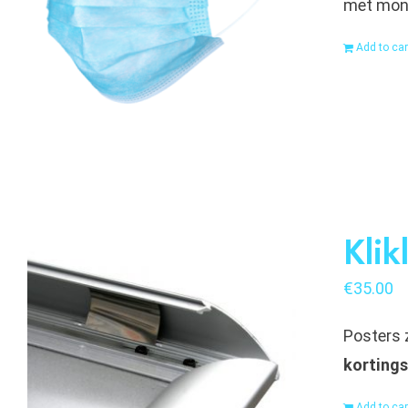
met mon
Add to car
Klik
€
35.00
Posters z
kortings
Add to car