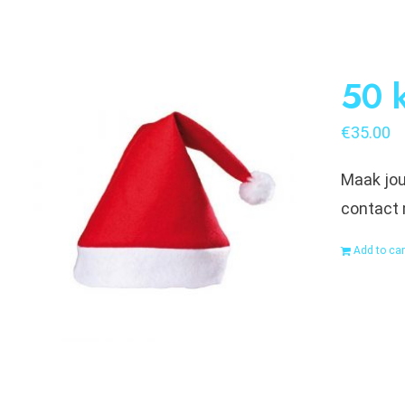
50 
€
35.00
Maak jou
contact 
Add to car