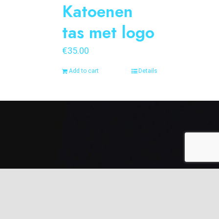
Katoenen
tas met logo
€
35.00
Add to cart
Details