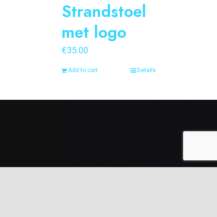
Strandstoel
met logo
€
35.00
Add to cart
Details