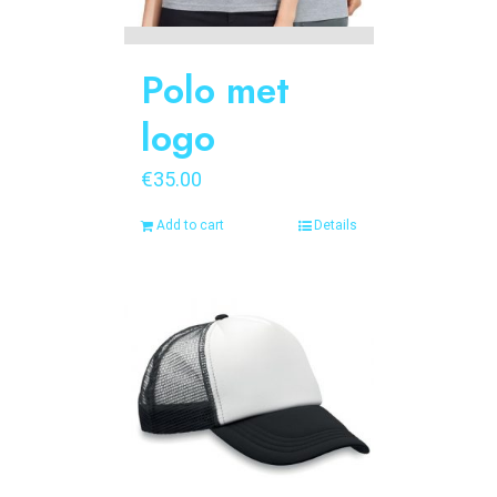
Polo met
logo
€
35.00
Add to cart
Details