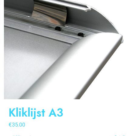
Kliklijst A3
€
35.00